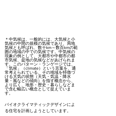
＊中気候は、一般的には、大気候と小
気候の中間の規模の気候であり、局地
気候とも呼ばれ、数十km～数百kmの範
囲の地域の中での気候です。中気候の
現象の例として、大都市や中都市の都
市気候、盆地の気候などがあげられま
す。このパターン・ランゲージでは、
「気候」（climate）という言葉を、通
常考えられている、その地域を特徴づ
ける大気の状態（天気・気温・降水
量・風などの傾向）を指す概念から、
より広く、地形・歴史・暮らしなどま
で含む幅広い概念として捉えていま
す。
バイオクライマティックデザインによ
る住宅を計画しようとしています。