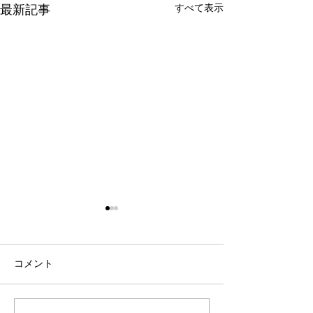
すべて表示
最新記事
コメント
1-3 風土とより
1-2 大気候をふまえる