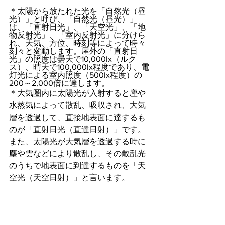
＊太陽から放たれた光を「自然光（昼
光）」と呼び、「自然光（昼光）」
は、「直射日光」、「天空光」、「地
物反射光」、「室内反射光」に分けら
れ、天気、方位、時刻等によって時々
刻々と変動します。屋外の「直射日
光」の照度は曇天で10,000lx（ルク
ス）、晴天で100,000lx程度であり、電
灯光による室内照度（500lx程度）の
200～2,000倍に達します。
＊大気圏内に太陽光が入射すると塵や
水蒸気によって散乱、吸収され、大気
層を透過して、直接地表面に達するも
のが「直射日光（直達日射）」です。
また、太陽光が大気層を透過する時に
塵や雲などにより散乱し、その散乱光
のうちで地表面に到達するものを「天
空光（天空日射）」と言います。